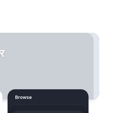
हर
Browse