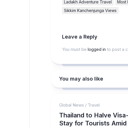
Ladakh Adventure Travel
Most B
Sikkim Kanchenjunga Views
Leave a Reply
You must be
logged in
to post a 
You may also like
Global News
/
Travel
Thailand to Halve Visa
Stay for Tourists Amid