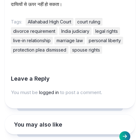
दायित्वों से ऊपर नहीं हो सकता।
Tags:
Allahabad High Court
court ruling
divorce requirement
India judiciary
legal rights
live-in relationship
marriage law
personal liberty
protection plea dismissed
spouse rights
Leave a Reply
You must be
logged in
to post a comment.
You may also like