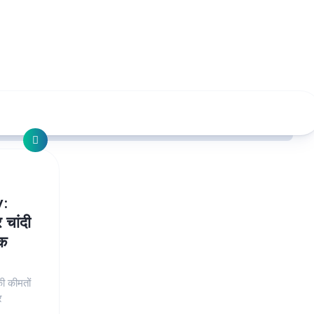
y:
चांदी
तक
ी कीमतों
र