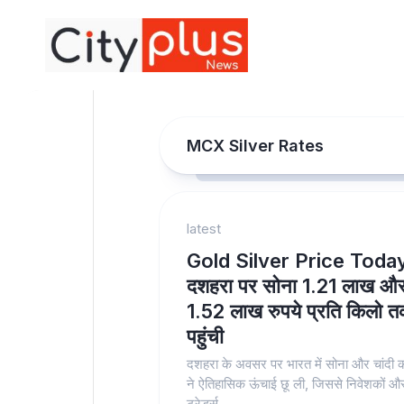
Skip
to
content
MCX Silver Rates
latest
Gold Silver Price Toda
दशहरा पर सोना 1.21 लाख और 
1.52 लाख रुपये प्रति किलो 
पहुंची
दशहरा के अवसर पर भारत में सोना और चांदी क
ने ऐतिहासिक ऊंचाई छू ली, जिससे निवेशकों औ
ट्रेडर्स...