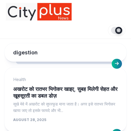
Skip
to
content
digestion
Health
अखरोट को रातभर भिगोकर खाइए, सुबह मिलेगी सेहत और
खूबसूरती का डबल डोज़
सूखे मेवे में अखरोट को सुपरफूड माना जाता है। अगर इसे रातभर भिगोकर
खाया जाए तो इसके फायदे और भी...
AUGUST 28, 2025