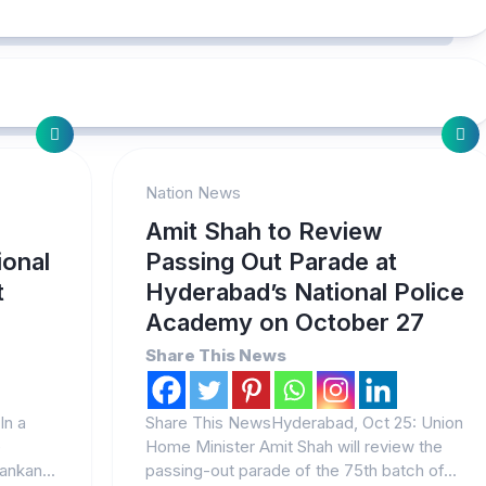
Nation News
Amit Shah to Review
ional
Passing Out Parade at
t
Hyderabad’s National Police
Academy on October 27
Share This News
In a
Share This NewsHyderabad, Oct 25: Union
e
Home Minister Amit Shah will review the
ankan...
passing-out parade of the 75th batch of...