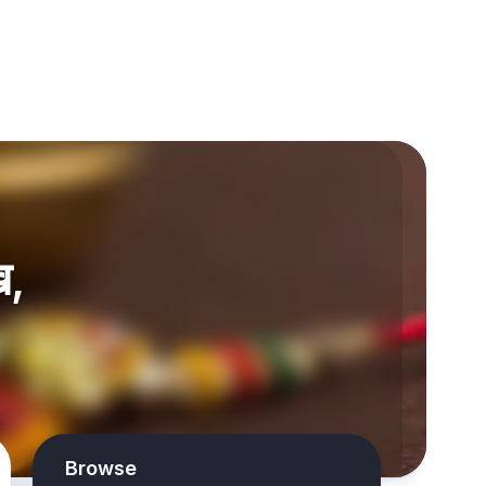
ख,
Browse