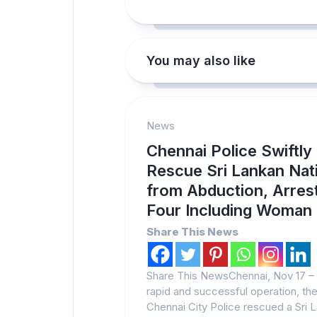
You may also like
News
Chennai Police Swiftly
Rescue Sri Lankan Nat
from Abduction, Arres
Four Including Woman
Share This News
Share This NewsChennai, Nov 17 – 
rapid and successful operation, th
Chennai City Police rescued a Sri L