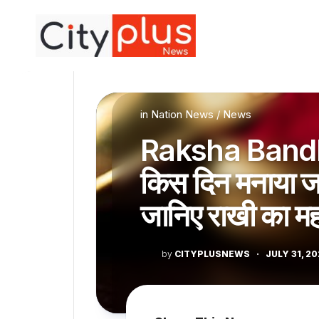
Skip
to
content
in
Nation News
/
News
Raksha Bandh
किस दिन मनाया जाए
जानिए राखी का मह
by
CITYPLUSNEWS
·
JULY 31, 2