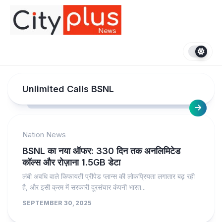
Skip
to
content
Unlimited Calls BSNL
Nation News
BSNL का नया ऑफर: 330 दिन तक अनलिमिटेड
कॉल्स और रोज़ाना 1.5GB डेटा
लंबी अवधि वाले किफायती प्रीपेड प्लान्स की लोकप्रियता लगातार बढ़ रही
है, और इसी क्रम में सरकारी दूरसंचार कंपनी भारत...
SEPTEMBER 30, 2025